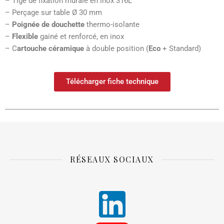
– Tige de fixation murale en inox 316L
– Perçage sur table Ø 30 mm
–
Poignée de douchette
thermo-isolante
–
Flexible
gainé et renforcé, en inox
– C
artouche céramique
à double position (
Eco
+ Standard)
Télécharger fiche technique
RÉSEAUX SOCIAUX