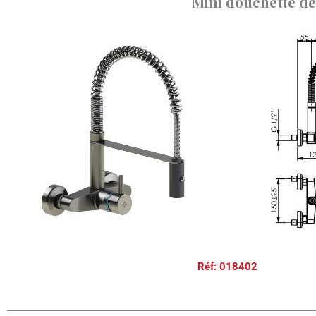
Mini douchette d
Réf: 018402