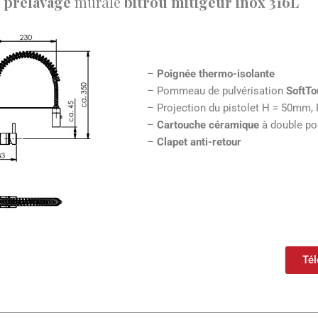
e prélavage
murale
bitrou mitigeur
i
nox 316L
–
Poignée thermo-isolante
– Pommeau de pulvérisation
SoftTo
– Projection du pistolet H = 50mm
–
Cartouche céramique
à double pos
–
Clapet anti-retour
Tél