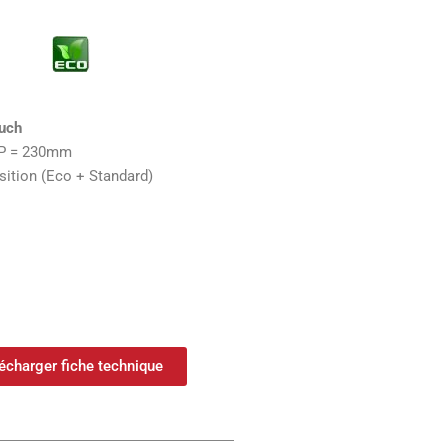
uch
, P = 230mm
ition (Eco + Standard)
écharger fiche technique