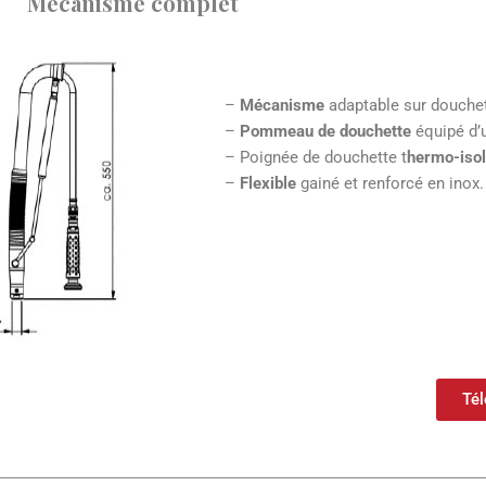
Mécanisme complet
–
Mécanisme
adaptable sur douchet
–
Pommeau de douchette
équipé d’u
– Poignée de douchette t
hermo-isol
–
Flexible
gainé et renforcé en inox.
Tél