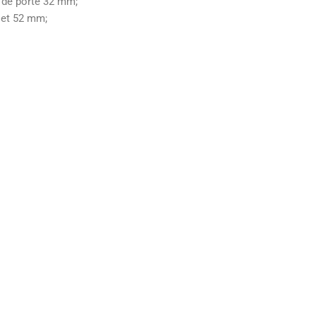
r de porte 32 mm;
 et 52 mm;