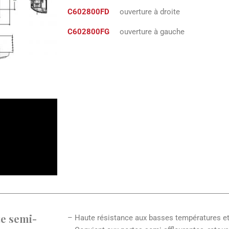
C602800FD
ouverture à droite
C602800FG
ouverture à gauche
e semi-
– Haute résistance aux basses températures et 