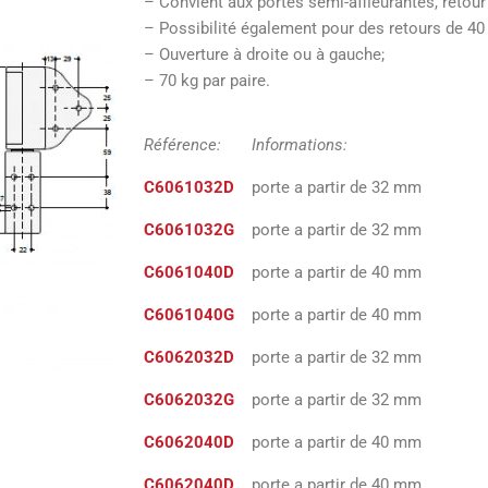
– Convient aux portes semi-affleurantes, retou
– Possibilité également pour des retours de 40
– Ouverture à droite ou à gauche;
– 70 kg par paire.
Référence: Informations:
C6061032D
porte a partir de 32 mm
C6061032G
porte a partir de 32 mm
C6061040D
porte a partir de 40 mm
C6061040G
porte a partir de 40 mm
C6062032D
porte a partir de 32 mm
C6062032G
porte a partir de 32 mm
C6062040D
porte a partir de 40 mm
C6062040D
porte a partir de 40 mm