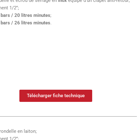
elle et écrou de serrage en
inox
équipé d’un clapet anti-retour;
nt 1/2’’;
 bars / 20 litres minutes
;
 bars / 26 litres minutes
.
Télécharger fiche technique
rondelle en laiton;
nt 1/2’’;