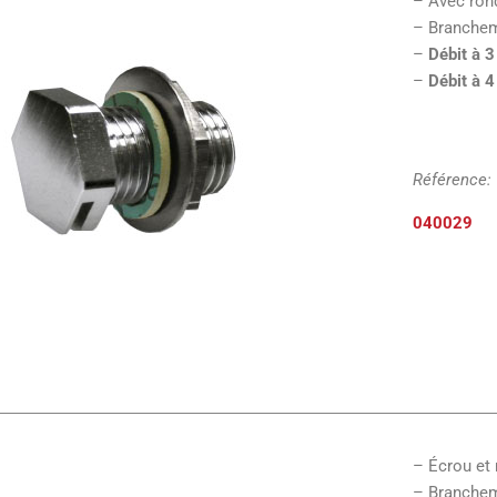
– Avec rond
– Brancheme
–
Débit à 3
–
Débit à 4
Référence:
040029
– Écrou et 
– Brancheme