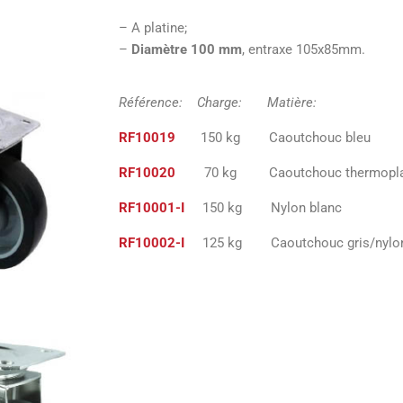
– A platine;
–
Diamètre 100 mm
, entraxe 105x85mm.
Référence: Charge: Matiè
RF10019
150 kg Caoutchouc bleu
RF10020
70 kg Caoutchouc thermo
RF10001-I
150 kg Nylon blanc
RF10002-I
125 kg Caoutchouc 