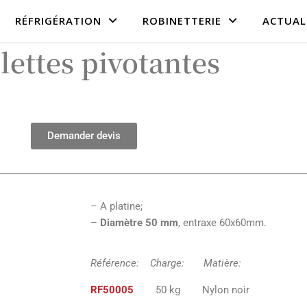
RÉFRIGÉRATION
ROBINETTERIE
ACTUAL
lettes pivotantes
Demander devis
– A platine;
–
Diamètre 50 mm
, entraxe 60x60mm.
Référence: Charge: Matiè
RF50005
50 kg Nylon noi