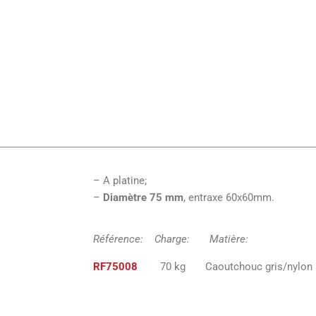
– A platine;
–
Diamètre 75 mm
, entraxe 60x60mm.
Référence: Charge: Matiè
RF75008
70 kg Caoutchouc gri