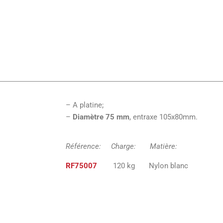
– A platine;
–
Diamètre 75 mm
, entraxe 105x80mm.
Référence: Charge: Matiè
RF75007
120 kg Nylon blan