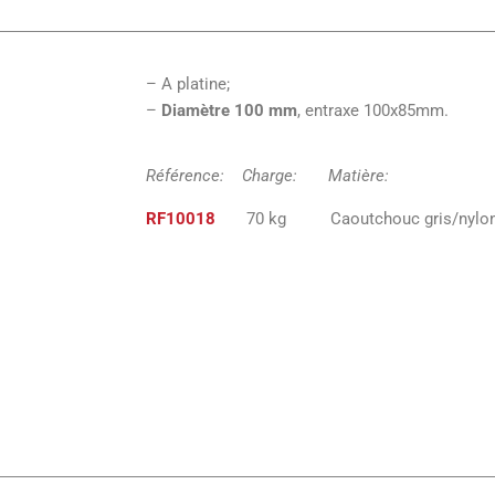
– A platine;
–
Diamètre 100 mm
, entraxe 100x85mm.
Référence: Charge: Matiè
RF10018
70 kg Caoutchouc gr