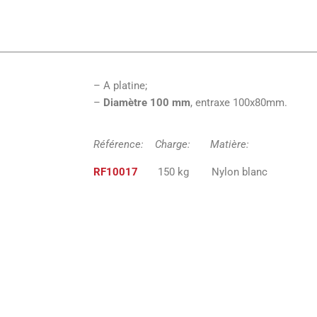
– A platine;
–
Diamètre 100 mm
, entraxe 100x80mm.
Référence: Charge: Matiè
RF10017
150 kg Nylon bla