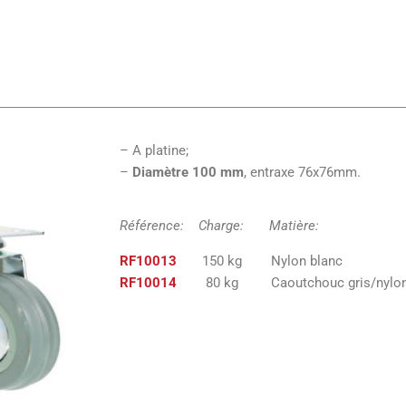
– A platine;
–
Diamètre 100 mm
, entraxe 76x76mm.
Référence: Charge: Matiè
RF10013
150 kg Nylon bla
RF10014
80 kg Caoutchouc gris/nylo