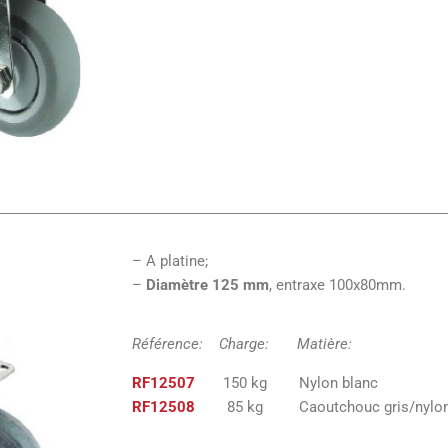
– A platine;
–
Diamètre 125 mm
, entraxe 100x80mm.
Référence: Charge: Matiè
RF12507
150 kg Nylon bla
RF12508
85 kg Caoutchouc gris/nylo