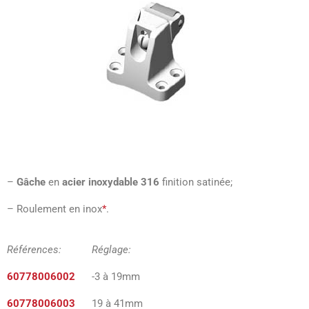
–
Gâche
en
acier inoxydable 316
finition satinée;
– Roulement en inox
*
.
Références: Réglage:
60778006002
-3 à 19mm
60778006003
19 à 41mm