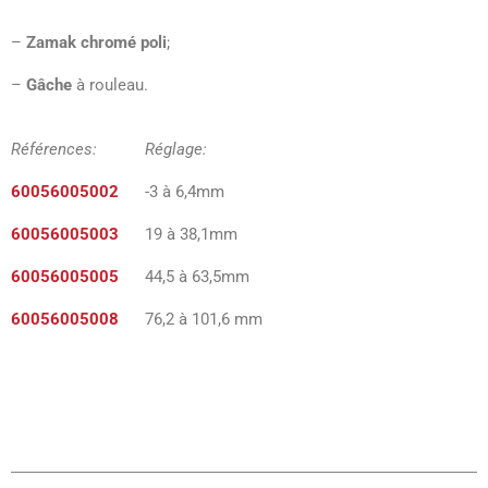
–
Zamak chromé poli
;
–
Gâche
à rouleau.
Références: Réglage:
60056005002
-3 à 6,4mm
60056005003
19 à 38,1mm
60056005005
44,5 à 63,5mm
60056005008
76,2 à 101,6 mm