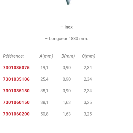
–
Inox
– Longueur 1830 mm.
Référence: A(mm) B(mm) C(mm)
7301035075
19,1 0,90 2,34
7301035106
25,4 0,90
2,34
7301035150
38,1 0,90
2,34
7301060150
38,1 1,63
3,25
7301060200
50,8 1,63
3,25