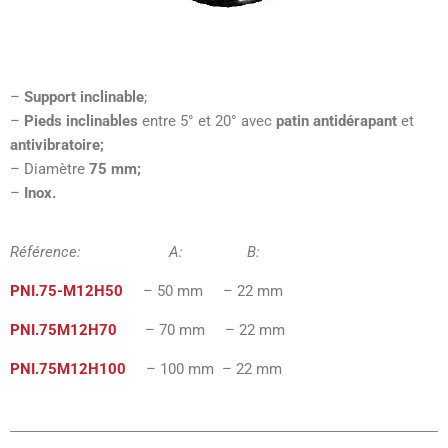
–
Support inclinable
;
–
Pieds inclinables
entre 5° et 20° avec
patin antidérapant
et
antivibratoire;
– Diamètre
75 mm;
–
Inox.
Référence: A: B:
PNI.75-M12H50
– 50 mm – 22 mm
PNI.75M12H70
– 70 mm – 22 mm
PNI.75M12H100
– 100 mm – 22 mm