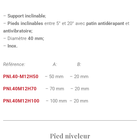
–
Support inclinable
;
–
Pieds inclinables
entre 5° et 20° avec
patin antidérapant
et
antivibratoire;
– Diamètre
40 mm;
–
Inox.
Référence: A: B:
PNI.40-M12H50
– 50 mm – 20 mm
PNI.40M12H70
– 70 mm – 20 mm
PNI.40M12H100
– 100 mm – 20 mm
Pied niveleur