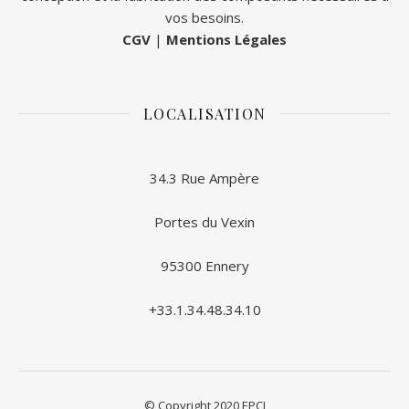
vos besoins.
CGV
|
Mentions Légales
LOCALISATION
34.3 Rue Ampère
Portes du Vexin
95300 Ennery
+33.1.34.48.34.10
© Copyright 2020 EPCI