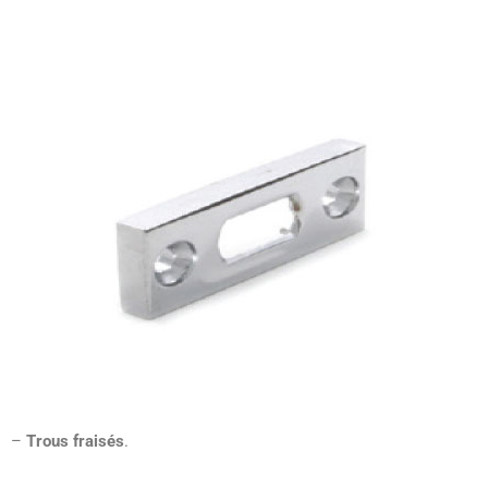
–
Trous fraisés
.